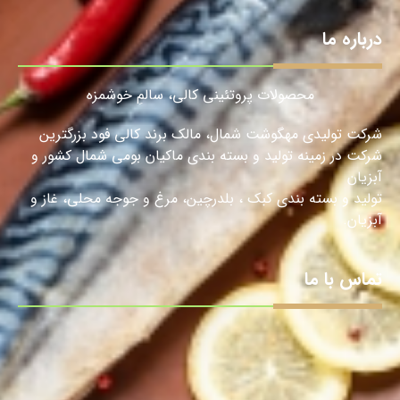
درباره ما
محصولات پروتئینی کالی، سالمِ خوشمزه
شرکت تولیدی مهگوشت شمال، مالک برند کالی فود بزرگترین
شرکت در زمینه تولید و بسته بندی ماکیان بومی شمال کشور و
آبزیان
تولید و بسته بندی کبک ، بلدرچین، مرغ و جوجه محلی، غاز و
آبزیان.
تماس با ما