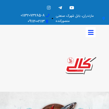
01132073285-8
مازندران، بابل شهرک صنعتی
منصورکنده
09112002113