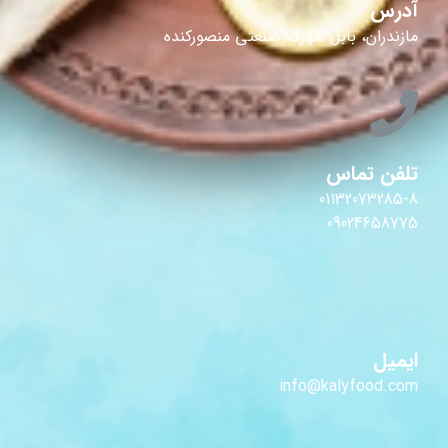
آدرس
مازندران، بابل شهرک صنعتی منصورکنده
تلفن تماس
01132073285-8
09024658775
ایمیل
info@kalyfood.com