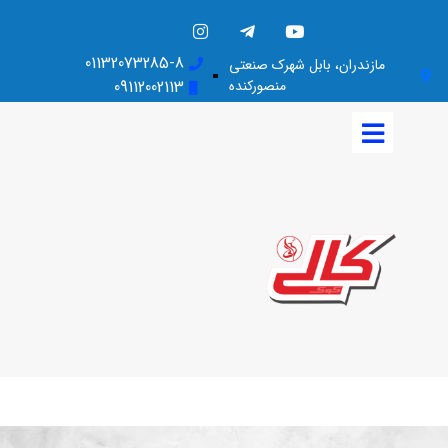
01132073285-8
مازندران، بابل شهرک صنعتی
منصورکنده
09112002113