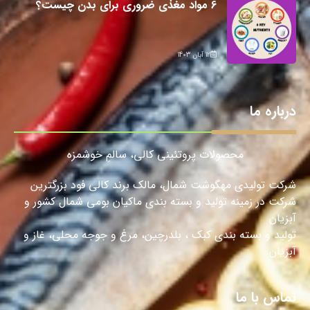
6 مواد مغذی ضروری برای بدن چیست؟
12 آبان 1403
درباره ما
محصولات پروتئینی کالی، سالمِ خوشمزه
شرکت تولیدی مهگوشت شمال، مالک برند کالی فود بزرگترین
شرکت در زمینه تولید و بسته بندی ماکیان بومی شمال کشور و
آبزیان
تولید و بسته بندی کبک ، بلدرچین، مرغ و جوجه محلی، غاز و
آبزیان.
تماس با ما