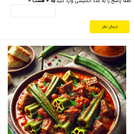
لطفا پاسخ را به عدد انگلیسی وارد کنید:
15 + هشت =