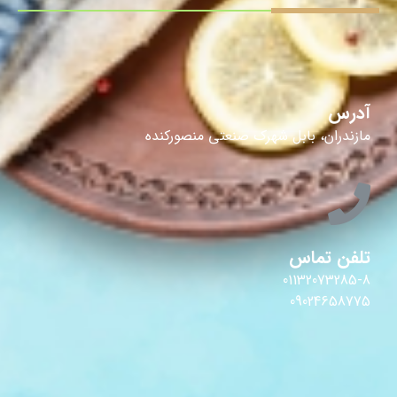
آدرس
مازندران، بابل شهرک صنعتی منصورکنده
تلفن تماس
01132073285-8
09024658775