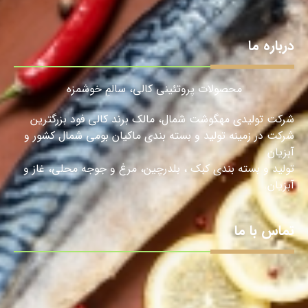
درباره ما
محصولات پروتئینی کالی، سالمِ خوشمزه
شرکت تولیدی مهگوشت شمال، مالک برند کالی فود بزرگترین
شرکت در زمینه تولید و بسته بندی ماکیان بومی شمال کشور و
آبزیان
تولید و بسته بندی کبک ، بلدرچین، مرغ و جوجه محلی، غاز و
آبزیان.
تماس با ما