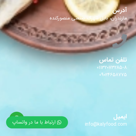
آدرس
مازندران، بابل شهرک صنعتی منصورکنده
تلفن تماس
01132073285-8
09024658775
ایمیل
ارتباط با ما در واتساپ
info@kalyfood.com