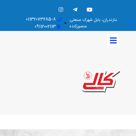
01132073285-8
مازندران، بابل شهرک صنعتی
منصورکنده
09112002113