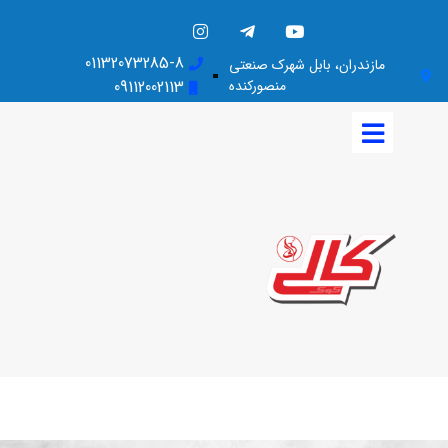
01132073285-8
مازندران، بابل شهرک صنعتی
منصورکنده
09112002113