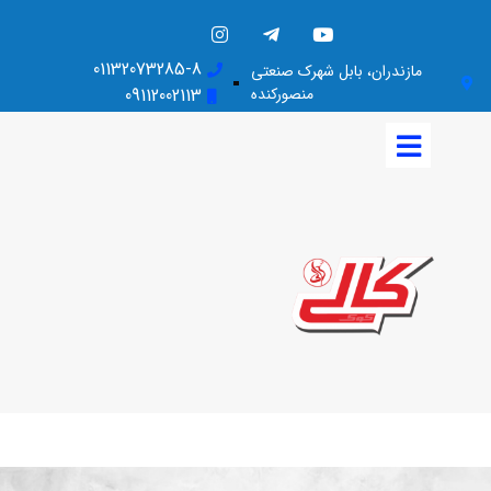
01132073285-8
مازندران، بابل شهرک صنعتی
منصورکنده
09112002113