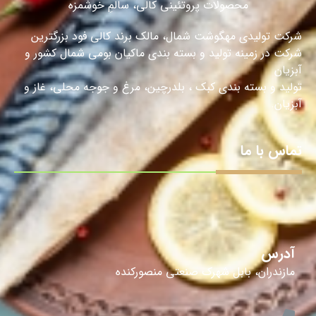
محصولات پروتئینی کالی، سالمِ خوشمزه
شرکت تولیدی مهگوشت شمال، مالک برند کالی فود بزرگترین
شرکت در زمینه تولید و بسته بندی ماکیان بومی شمال کشور و
آبزیان
تولید و بسته بندی کبک ، بلدرچین، مرغ و جوجه محلی، غاز و
آبزیان.
تماس با ما
آدرس
مازندران، بابل شهرک صنعتی منصورکنده