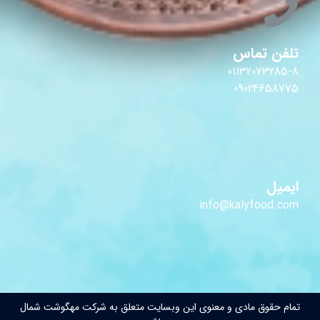
تلفن تماس
01132073285-8
09024658775
ایمیل
info@kalyfood.com
تمام حقوق مادی و معنوی این وبسایت متعلق به شرکت مهگوشت شمال