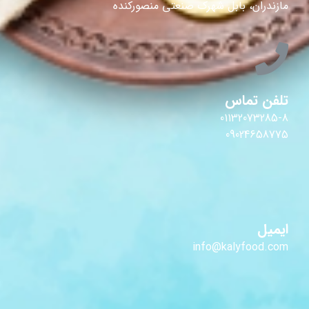
مازندران، بابل شهرک صنعتی منصورکنده
تلفن تماس
01132073285-8
09024658775
ایمیل
info@kalyfood.com