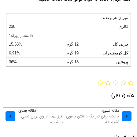
میزان هر وعده
کالری
238
% مقدار روزانه*
چربی کل
12 گرم
15.38%
کل کربوهیدرات
19 گرم
6.91%
پروتئین
18 گرم
36%
0/5
(0 نظر)
مقاله قبلی:
مقاله بعدی:
8 نکته برای تیز نگه داشتن چاقوی
طرز تهیه اوزون برون کبابی
آشپزخانه
خوشمزه