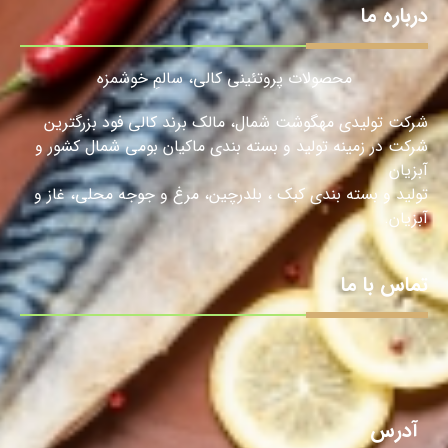
درباره ما
محصولات پروتئینی کالی، سالمِ خوشمزه
شرکت تولیدی مهگوشت شمال، مالک برند کالی فود بزرگترین
شرکت در زمینه تولید و بسته بندی ماکیان بومی شمال کشور و
آبزیان
تولید و بسته بندی کبک ، بلدرچین، مرغ و جوجه محلی، غاز و
آبزیان.
تماس با ما
آدرس