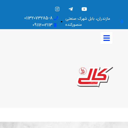
01132073285-8
مازندران، بابل شهرک صنعتی
منصورکنده
09112002113