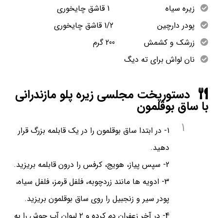
زیره سیاه 1 قاشق چایخوری
پودر دارچین 1/2 قاشق چایخوری
زرشک و کشمش 200 گرم
نان لواش برای ته دیگ
دستورپخت مجلسی زیره پلو مازندرانی
با ساق بوقلمون
1
1- در ابتدا ساق بوقلمون را در یک قابلمه بزرگ قرار
دهید.
2- سپس پیاز، هویج، کرفس را درون قابلمه بریزید.
3- ادویه ها مانند زردچوبه، فلفل قرمز، فلفل سیاه،
پودر سیر و زنجبیل را روی ساق بوقلمون بریزید.
4- در آخر زعفران دم کرده و ۲ لیوان آب جوش را به