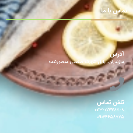
تماس با ما
آدرس
مازندران، بابل شهرک صنعتی منصورکنده
تلفن تماس
01132073285-8
09024658775