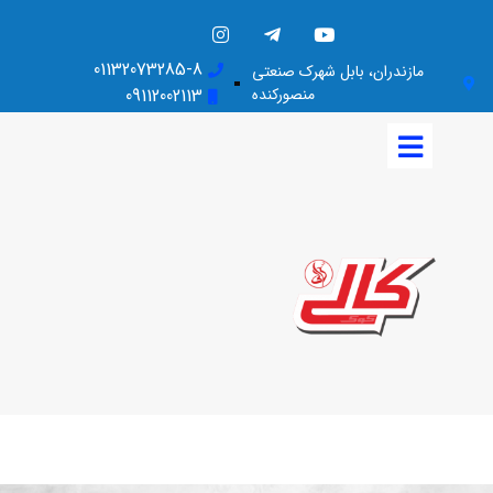
01132073285-8
مازندران، بابل شهرک صنعتی
منصورکنده
09112002113