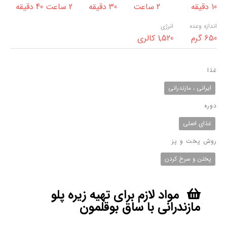
10 دقیقه
2 ساعت
30 دقیقه
2 ساعت 40 دقیقه
اندازه وعده
انرژی
650 گرم
1,520 کالری
غذا
ایرانی ، مازندرانی
دوره
غذای اصلی
روش پخت و پز
پختن و سرخ کردن
مواد لازم برای تهیه زیره پلو
مازندرانی با ساق بوقلمون