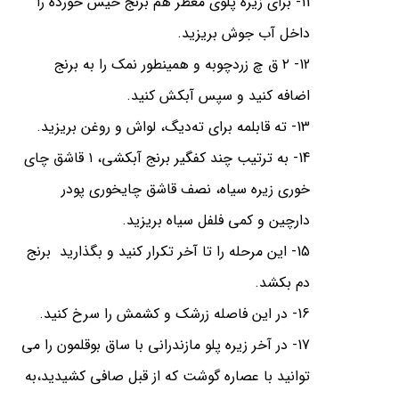
11- برای زیره پلوی معطر هم برنج خیس خورده را
داخل آب جوش بریزید.
12- ۲ ق چ زردچوبه و همینطور نمک را به برنج
اضافه کنید و سپس آبکش کنید.
13- ته قابلمه برای ته‌دیگ، لواش و روغن بریزید.
14- به ترتیب چند کفگیر برنج آبکشی، ۱ قاشق چای
خوری زیره سیاه، نصف قاشق چایخوری پودر
دارچین و کمی فلفل سیاه بریزید.
15- این مرحله را تا آخر تکرار کنید و بگذارید برنج
دم بکشد.⁣
16- در این فاصله زرشک و کشمش را سرخ کنید.⁣
17- در آخر زیره پلو مازندرانی با ساق بوقلمون را می
توانید با عصاره گوشت که از قبل صافی کشیدید،به