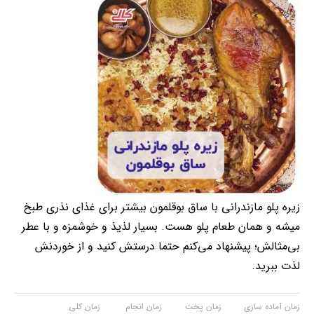
زیره پلو مازندرانی با ساق بوقلمون بیشتر برای غذای نذری طبخ
میشه و همان طعام پلو هست. بسیار لذیذ و خوشمزه و با عطر
بی‌مثالش؛ پیشنهاد می‌کنم حتما درستش کنید و از خوردنش
لذت ببرید.⁣
زمان آماده سازی
زمان پخت
زمان انجام
زمان کلی