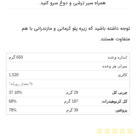
همراه سیر ترشی و دوغ سرو کنید.
توجه داشته باشید که زیره پلو کرمانی و مازندرانی با هم
متفاوت هستند.⁣
اندازه وعده
650 گرم
میزان هر وعده
کالری
1,520
% مقدار روزانه*
چربی کل
29 گرم
37.18%
کل کربوهیدرات
187 گرم
68%
پروتئین
39 گرم
78%