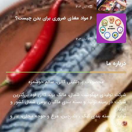
12 آبان 1403
6 مواد مغذی ضروری برای بدن چیست؟
12 آبان 1403
درباره ما
محصولات پروتئینی کالی، سالمِ خوشمزه
شرکت تولیدی مهگوشت شمال، مالک برند کالی فود بزرگترین
شرکت در زمینه تولید و بسته بندی ماکیان بومی شمال کشور و
آبزیان
تولید و بسته بندی کبک ، بلدرچین، مرغ و جوجه محلی، غاز و
آبزیان.