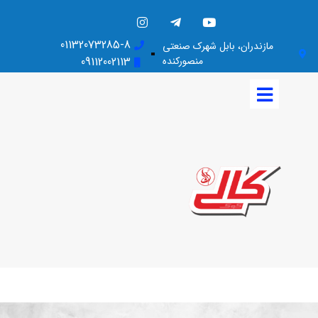
01132073285-8
مازندران، بابل شهرک صنعتی
منصورکنده
09112002113