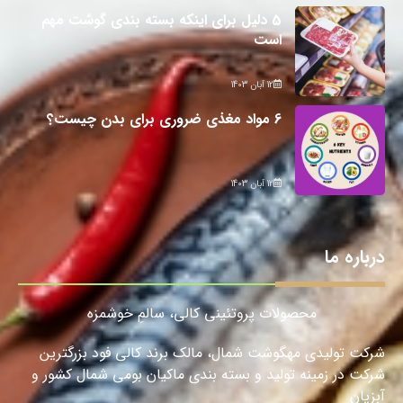
5 دلیل برای اینکه بسته بندی گوشت مهم
است
12 آبان 1403
6 مواد مغذی ضروری برای بدن چیست؟
12 آبان 1403
درباره ما
محصولات پروتئینی کالی، سالمِ خوشمزه
شرکت تولیدی مهگوشت شمال، مالک برند کالی فود بزرگترین
شرکت در زمینه تولید و بسته بندی ماکیان بومی شمال کشور و
آبزیان