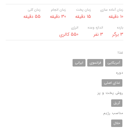
زمان آماده سازی
زمان پخت
زمان انجام
زمان کلی
10 دقیقه
15 دقیقه
30 دقیقه
55 دقیقه
بازده
اندازه وعده
انرژی
3 برگر
3 نفر
550 کالری
غذا
آمریکایی
فرانسوی
ایرانی
دوره
غذای اصلی
روش پخت و پز
گریل
مناسب رژیم
حلال