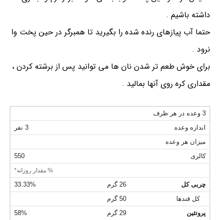
داشته باشیم .
حتما آب پیازهای رنده شده را بگیرید تا همبرگر در حین پخت وا
نرود .
برای خوش طعم تر شدن نان ها می توانید پس از برشته کردن ،
مقداری کره روی آنها بمالید .
3 وعده در هر ظرف
اندازه وعده
3 نفر
میزان هر وعده
کالری
550
% مقدار روزانه*
چربی کل
26 گرم
33.33%
کل قندها
50 گرم
پروتئین
29 گرم
58%