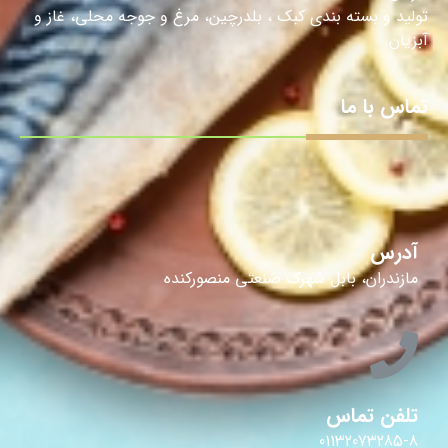
تولید و بسته بندی کبک ، بلدرچین، مرغ و جوجه محلی، غاز و
آبزیان.
تماس با ما
آدرس
مازندران، بابل شهرک صنعتی منصورکنده
تلفن تماس
01132073285-8