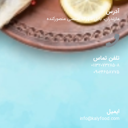
آدرس
مازندران، بابل شهرک صنعتی منصورکنده
تلفن تماس
01132073285-8
09024658775
ایمیل
info@kalyfood.com