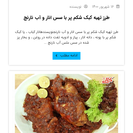
16 شهریور 1400
نویسنده
طرز تهیه کبک شکم پر با سس انار و آب نارنج
طرز تهیه کبک شکم پر با سس انار و آب نارنجنویسندهانار کباب ، یا کبک
شکم پر با پونه ، دانه انار ، پیاز و ادویه تفت داده در روغن ، و بخار پز
شده در سس ملس آب نارنج ...
ادامه مطلب