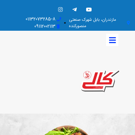
01132073285-8
مازندران، بابل شهرک صنعتی
منصورکنده
09112002113