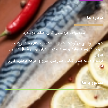
درباره ما
محصولات پروتئینی کالی، سالمِ خوشمزه
شرکت تولیدی مهگوشت شمال، مالک برند کالی فود بزرگترین
شرکت در زمینه تولید و بسته بندی ماکیان بومی شمال کشور و
آبزیان
تولید و بسته بندی کبک ، بلدرچین، مرغ و جوجه محلی، غاز و
آبزیان.
تماس با ما