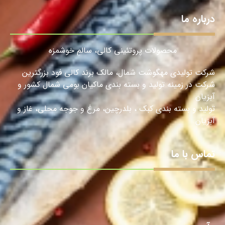
درباره ما
محصولات پروتئینی کالی، سالمِ خوشمزه
شرکت تولیدی مهگوشت شمال، مالک برند کالی فود بزرگترین
شرکت در زمینه تولید و بسته بندی ماکیان بومی شمال کشور و
آبزیان
تولید و بسته بندی کبک ، بلدرچین، مرغ و جوجه محلی، غاز و
آبزیان.
تماس با ما