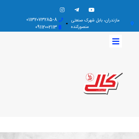
01132073285-8
مازندران، بابل شهرک صنعتی
منصورکنده
09112002113