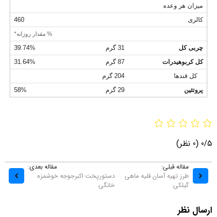
میزان هر وعده
کالری
460
% مقدار روزانه*
چربی کل
31 گرم
39.74%
کل کربوهیدرات
87 گرم
31.64%
کل قندها
204 گرم
پروتئین
29 گرم
58%
0/5
(0 نظر)
مقاله قبلی:
مقاله بعدی:
طرز تهیه آسان قلیه ماهی
دستورپخت اکبرجوجه خوشمزه
گیلکی
خانگی
ارسال نظر