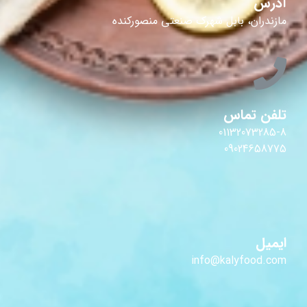
آدرس
مازندران، بابل شهرک صنعتی منصورکنده
تلفن تماس
01132073285-8
09024658775
ایمیل
info@kalyfood.com