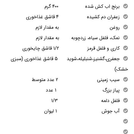
برنج اب کش شده ۴۰۰ گرم
زعفران دم کشیده 4 قاشق غذاخوری
روغن به مقدار لازم
نمک، فلفل سیاه، زردچوبه به مقدار لازم
کاری و فلفل قرمز 1/2 قاشق چایخوری
جعفری،گشنیز،شنبلیله،شوید 5 قاشق غذاخوری (سبزی
خشک)
سیب زمینی 2 عدد متوسط
پیاز بزرگ 1 عدد
فلفل دلمه 1/3
آب جوش 1 لیوان