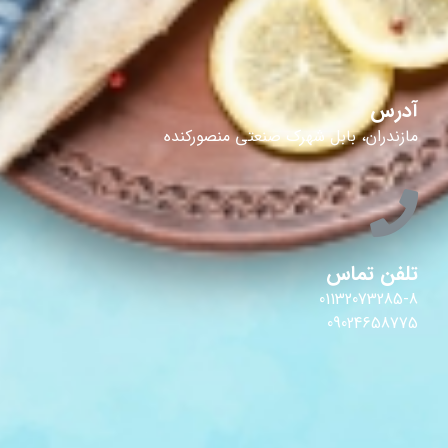
آدرس
مازندران، بابل شهرک صنعتی منصورکنده
تلفن تماس
01132073285-8
09024658775