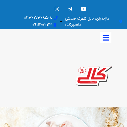
01132073285-8
مازندران، بابل شهرک صنعتی
منصورکنده
09112002113