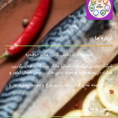
12 آبان 1403
درباره ما
محصولات پروتئینی کالی، سالمِ خوشمزه
شرکت تولیدی مهگوشت شمال، مالک برند کالی فود بزرگترین
شرکت در زمینه تولید و بسته بندی ماکیان بومی شمال کشور و
آبزیان
تولید و بسته بندی کبک ، بلدرچین، مرغ و جوجه محلی، غاز و
آبزیان.
تماس با ما