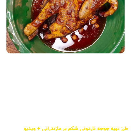
طرز تهیه جوجه ناردونی شکم پر مازندرانی + ویدیو