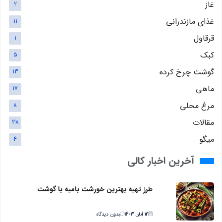
غاز
2
غذای مازندرانی
11
قرقاول
1
کبک
5
گوشت چرخ کرده
13
ماهی
17
مرغ محلی
8
مقالات
38
میگو
4
آخرین اخبار کالی
طرز تهیه بهترین خورشت بامیه با گوشت
12 آبان 1403
بدون دیدگاه