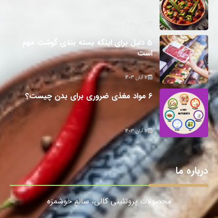
12 آبان 1403
5 دلیل برای اینکه بسته بندی گوشت مهم
است
12 آبان 1403
6 مواد مغذی ضروری برای بدن چیست؟
12 آبان 1403
درباره ما
محصولات پروتئینی کالی، سالمِ خوشمزه