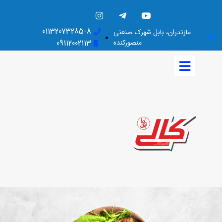
01132073285-8
مازندران، بابل شهرک صنعتی
منصورکنده
09112002113