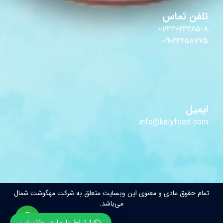
تلفن تماس
01132073285-8
09024658775
ایمیل
info@kalyfood.com
تمام حقوق مادی و معنوی این وبسایت متعلق به شرکت مهگوشت شمال
می‌باشد.
ارتباط با ما در واتساپ